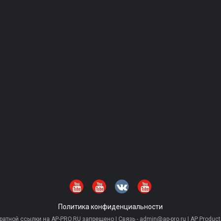
Политика конфиденциальности
тной ссылки на AP-PRO.RU запрещено | Связь - admin@ap-pro.ru | AP Producti