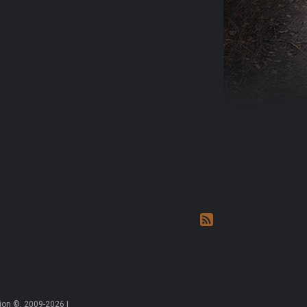
on ©, 2009-2026 |