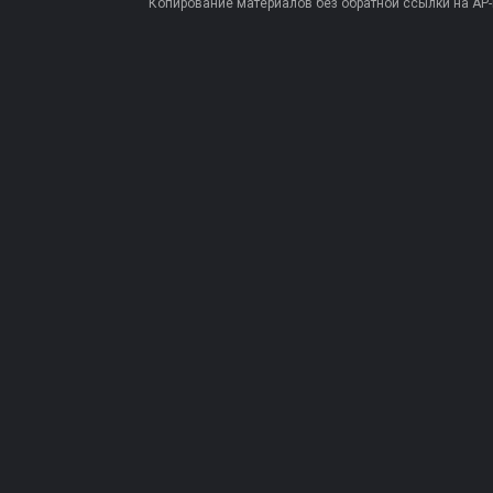
Копирование материалов без обратной ссылки на AP-PR