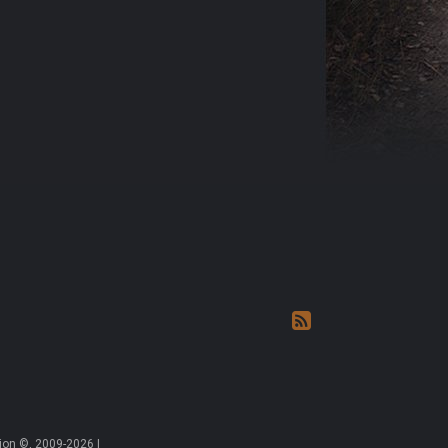
on ©, 2009-2026 |