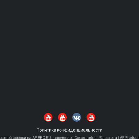
Политика конфиденциальности
тной ссылки на AP-PRO.RU запрещено | Связь - admin@ap-pro.ru | AP Producti