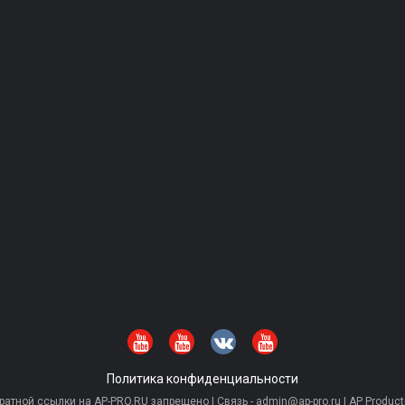
Политика конфиденциальности
тной ссылки на AP-PRO.RU запрещено | Связь - admin@ap-pro.ru | AP Producti