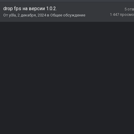
drop fps на версии 1.0.2.
5
от
1 447
просмо
От
y0la
,
2 декабря, 2024
в
Общее обсуждение