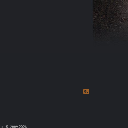
on ©, 2009-2026 |