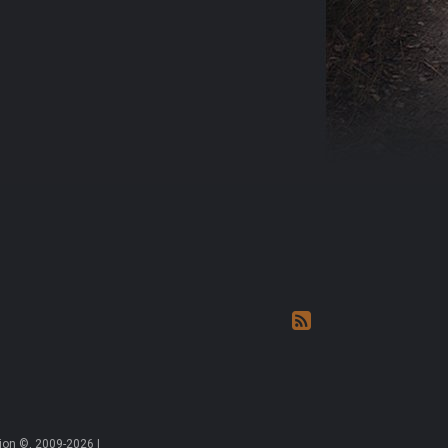
on ©, 2009-2026 |