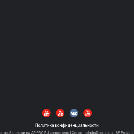
Политика конфиденциальности
тной ссылки на AP-PRO.RU запрещено | Связь - admin@ap-pro.ru | AP Producti