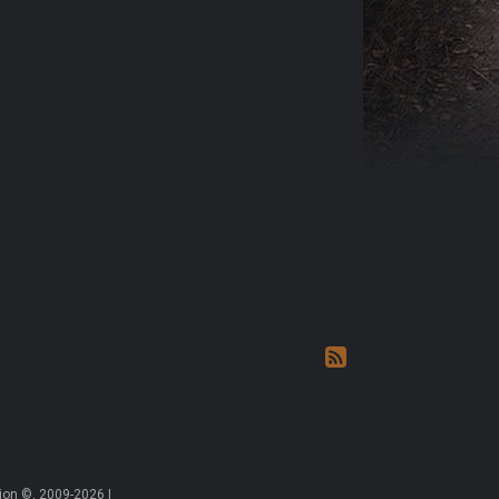
on ©, 2009-2026 |