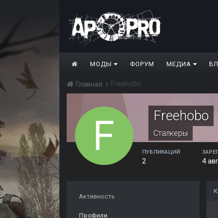
МОДЫ
ФОРУМ
МЕДИА
Б
Freehobo
Главная
Freehobo
Сталкеры
ПУБЛИКАЦИЙ
ЗАРЕ
2
4 ав
К
Активность
Профили