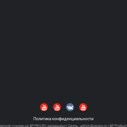
Политика конфиденциальности
тной ссылки на AP-PRO.RU запрещено | Связь - admin@ap-pro.ru | AP Producti