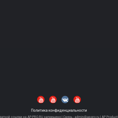
Политика конфиденциальности
тной ссылки на AP-PRO.RU запрещено | Связь - admin@ap-pro.ru | AP Producti