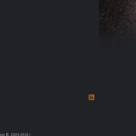
on ©, 2009-2026 |