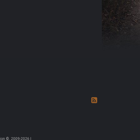
on ©, 2009-2026 |