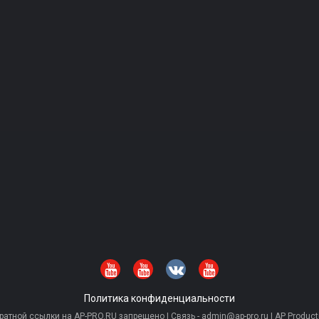
Политика конфиденциальности
тной ссылки на AP-PRO.RU запрещено | Связь - admin@ap-pro.ru | AP Producti