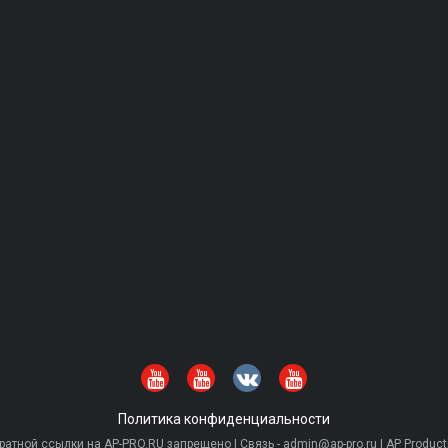
Политика конфиденциальности
тной ссылки на AP-PRO.RU запрещено | Связь - admin@ap-pro.ru | AP Producti