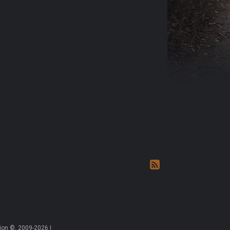
on ©, 2009-2026 |