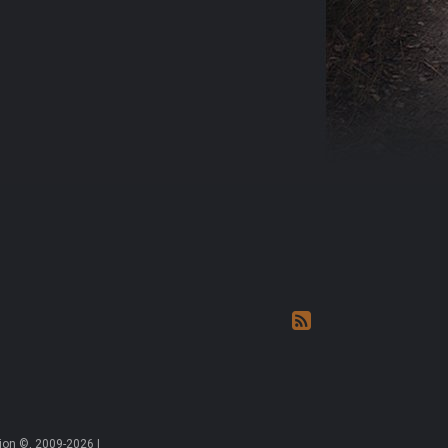
on ©, 2009-2026 |