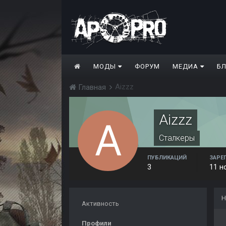
МОДЫ
ФОРУМ
МЕДИА
Б
Aizzz
Главная
Aizzz
Сталкеры
ПУБЛИКАЦИЙ
ЗАРЕ
3
11 н
Н
Активность
Профили