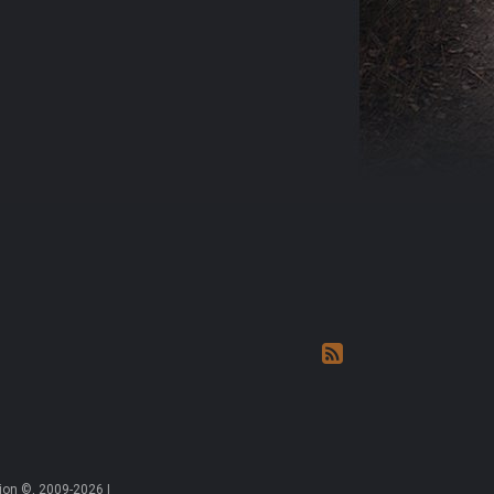
on ©, 2009-2026 |