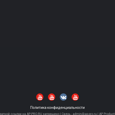
Политика конфиденциальности
тной ссылки на AP-PRO.RU запрещено | Связь - admin@ap-pro.ru | AP Producti