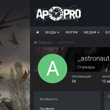
МОДЫ
ФОРУМ
МЕДИА
Б
_astronaut_
Главная
_astronaut
Сталкеры
ПУБЛИКАЦИЙ
ЗАРЕ
34
12 а
О
Активность
Профили