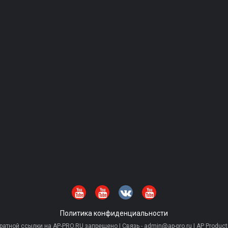
Политика конфиденциальности
тной ссылки на AP-PRO.RU запрещено | Связь - admin@ap-pro.ru | AP Producti