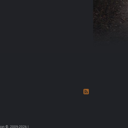
on ©, 2009-2026 |