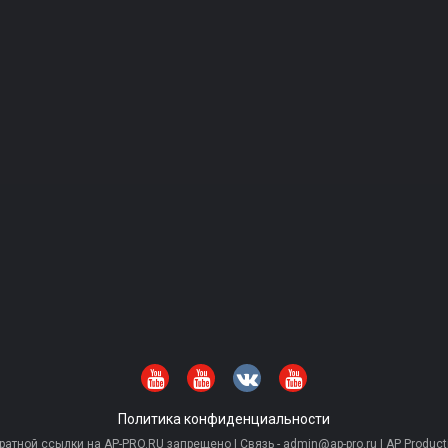
Политика конфиденциальности
тной ссылки на AP-PRO.RU запрещено | Связь - admin@ap-pro.ru | AP Producti