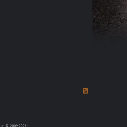
on ©, 2009-2026 |