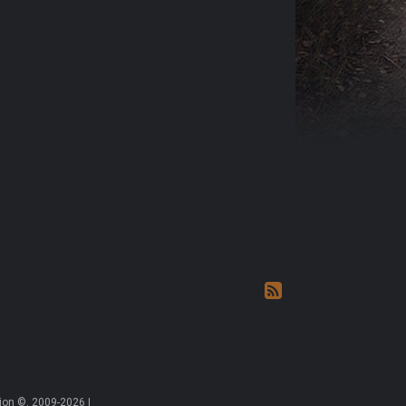
on ©, 2009-2026 |