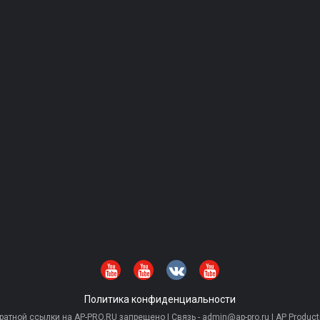
Политика конфиденциальности
тной ссылки на AP-PRO.RU запрещено | Связь - admin@ap-pro.ru | AP Producti