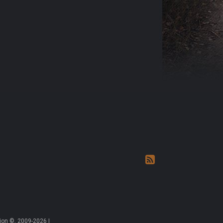
on ©, 2009-2026 |