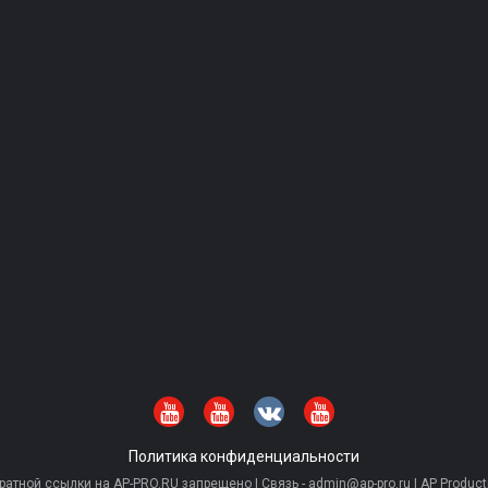
Политика конфиденциальности
тной ссылки на AP-PRO.RU запрещено | Связь - admin@ap-pro.ru | AP Producti