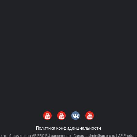
Политика конфиденциальности
тной ссылки на AP-PRO.RU запрещено | Связь - admin@ap-pro.ru | AP Producti