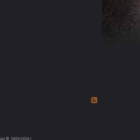
on ©, 2009-2026 |