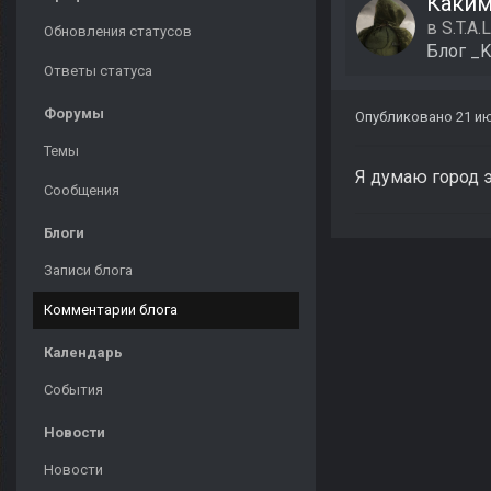
Каким 
в
S.T.A.L
Обновления статусов
Блог
_K
Ответы статуса
Форумы
Опубликовано
21 и
Темы
Я думаю город э
Сообщения
Блоги
Записи блога
Комментарии блога
Календарь
События
Новости
Новости