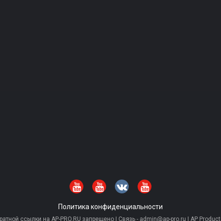
Политика конфиденциальности
тной ссылки на AP-PRO.RU запрещено | Связь - admin@ap-pro.ru | AP Producti