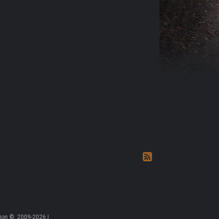
on ©, 2009-2026 |