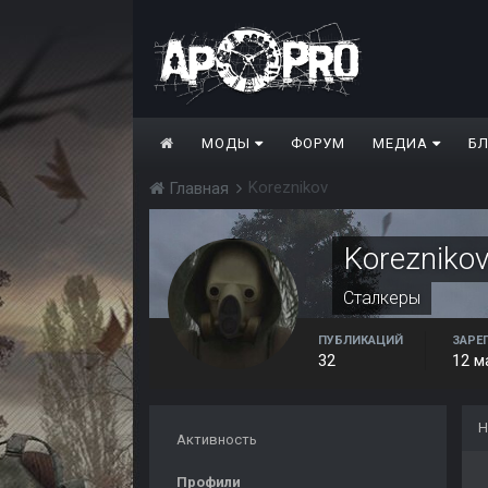
МОДЫ
ФОРУМ
МЕДИА
Б
Koreznikov
Главная
Korezniko
Сталкеры
ПУБЛИКАЦИЙ
ЗАРЕ
32
12 м
Н
Активность
Профили