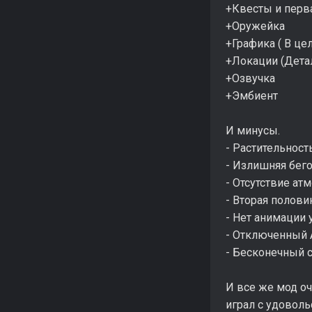
+Квесты и перв
+Оружейка
+Графика ( В це
+Локации (Детал
+Озвучка
+Эмбиент
И минусы.
- Растительност
- Излишняя бег
- Отсутствие а
- Вторая полов
- Нет анимации
- Отключенный А
- Бесконечный 
И все же мод оч
играл с удоволь