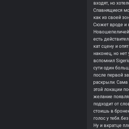
входят, но хоте
Спавнящиеся мон
как из своей зо
Сюжет вроде и н
Новошепеличей 
есть действител
кат сцену и опя
наконец, но нет
вспомнил Sigeri
сути один больш
после первой за
раскрыли. Сама 
этой локации по
желание появляет
подходит от сло
стоишь в бронек
голос у тебя..б
Ну и вкратце п