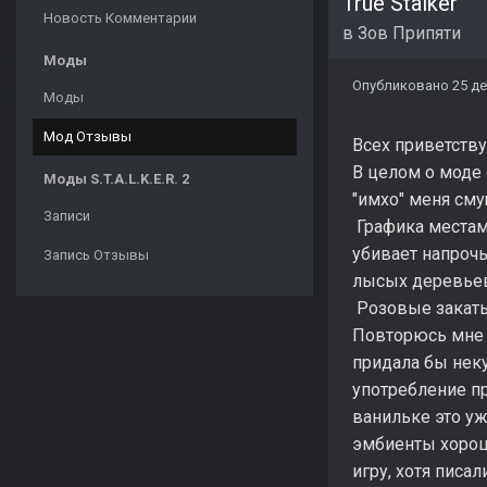
True Stalker
Новость Комментарии
в
Зов Припяти
Моды
Опубликовано
25 де
Моды
Мод Отзывы
Всех приветствую
В целом о моде 
Моды S.T.A.L.K.E.R. 2
"имхо" меня см
Записи
Графика местами
убивает напрочь
Запись Отзывы
лысых деревьев
Розовые закаты 
Повторюсь мне н
придала бы неку
употребление п
ванильке это уж
эмбиенты хороши
игру, хотя писа