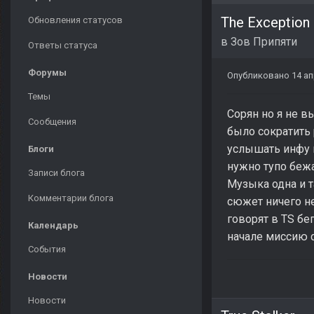
The Exception
Обновления статусов
в
Зов Припяти
Ответы статуса
Форумы
Опубликовано
14 ап
Темы
Сорян но я не в
Сообщения
было сократить 
услышать инфу 
Блоги
нужно тупо бежа
Записи блога
Музыка одна и т
Комментарии блога
сюжет ничего не
говорят в TS бе
Календарь
начале миссию с
События
Новости
Новости