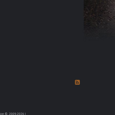
on ©, 2009-2026 |