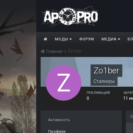
МОДЫ
ФОРУМ
МЕДИА
Б
Zo1ber
Главная
Zo1ber
Сталкеры
ПУБЛИКАЦИЙ
ЗАРЕ
0
11 и
С
Активность
Профили