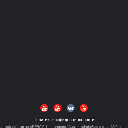
Политика конфиденциальности
тной ссылки на AP-PRO.RU запрещено | Связь - admin@ap-pro.ru | AP Producti