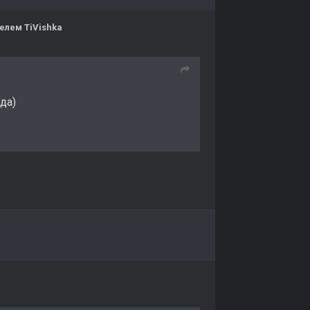
елем TiVishka
да)