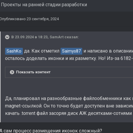
в
Проекты на ранней стадии разработки
Опубликовано
23 сентября, 2024
В 23.09.2024 в 18:23,
SamArt
сказал:
да. Как отметил
и написано в описании
SashKo
Saimys87
осталось доделать иконки и их разметку. Но! Из-за 6182
Показать контент
Да, планировал на разнообразные файлообменники как вы
magnet-ссылкой. Он то точно будет доступен вне зависи
качать .torrent файл засоряя диск АЖ десятками-сотнями 
А сам процесс размещения иконок сложный?