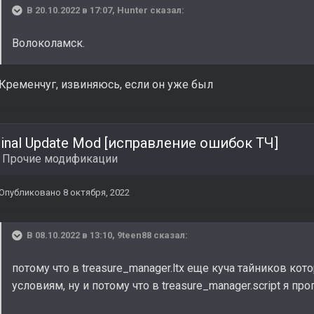
В 20.10.2022 в 17:07,
Hunter
сказал:
Волоколамск.
Кременчуг, извиняюсь, если он уже был
inal Update Mod [исправление ошибок ТЧ]
в
Прочие модификации
Опубликовано
8 октября, 2022
В 08.10.2022 в 13:10,
9teen88
сказал:
потому что в treasure_manager.ltx еще куча тайников к
условиям, ну и потому что в treasure_manager.script я про