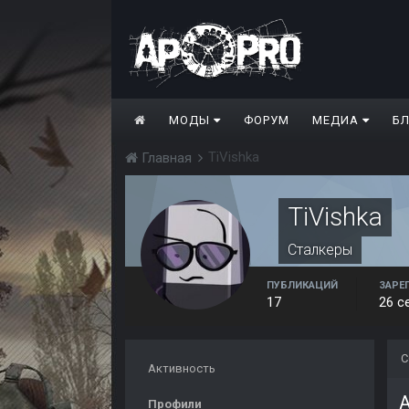
МОДЫ
ФОРУМ
МЕДИА
Б
TiVishka
Главная
TiVishka
Сталкеры
ПУБЛИКАЦИЙ
ЗАРЕ
17
26 с
С
Активность
A
Профили