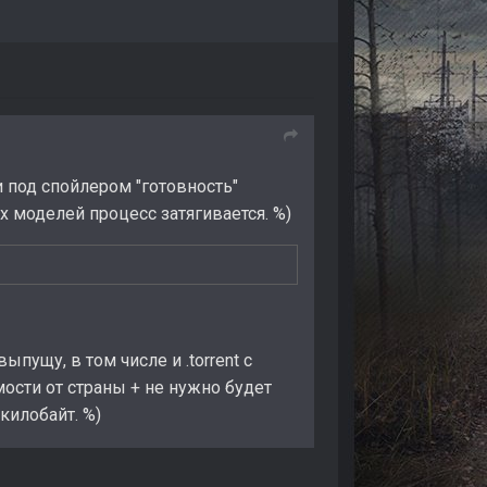
 под спойлером "готовность"
-х моделей процесс затягивается. %)
пущу, в том числе и .torrent c
мости от страны + не нужно будет
килобайт. %)