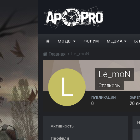
МОДЫ
ФОРУМ
МЕДИА
Б
Le_moN
Главная
Le_moN
Сталкеры
ПУБЛИКАЦИЙ
ЗАРЕ
0
20 я
Н
Активность
Профили