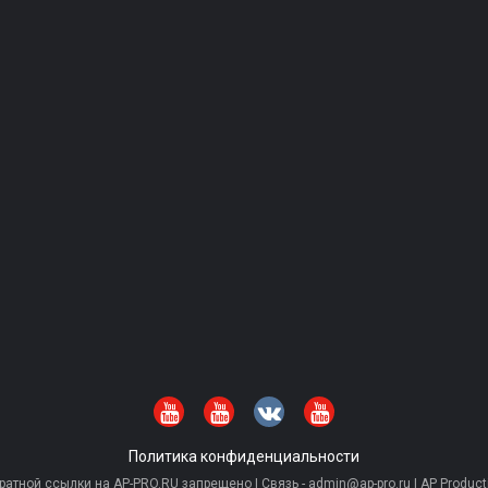
Политика конфиденциальности
тной ссылки на AP-PRO.RU запрещено | Связь - admin@ap-pro.ru | AP Producti