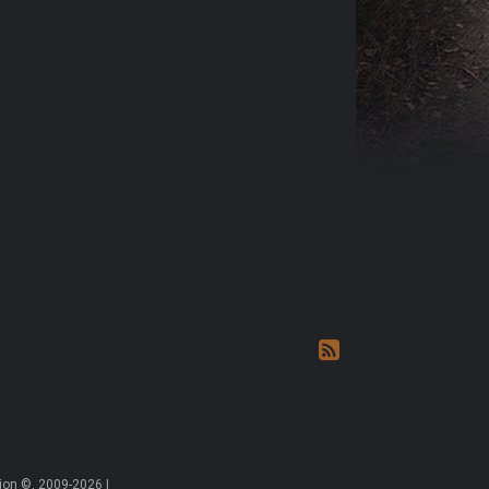
on ©, 2009-2026 |