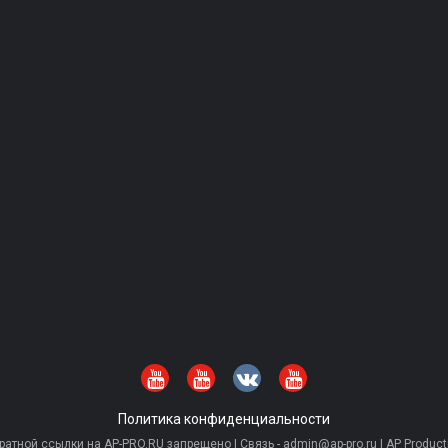
Политика конфиденциальности
тной ссылки на AP-PRO.RU запрещено | Связь - admin@ap-pro.ru | AP Producti