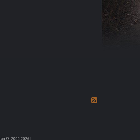
on ©, 2009-2026 |