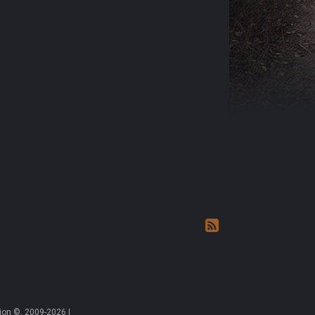
on ©, 2009-2026 |