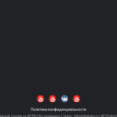
Политика конфиденциальности
тной ссылки на AP-PRO.RU запрещено | Связь - admin@ap-pro.ru | AP Producti