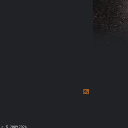
on ©, 2009-2026 |