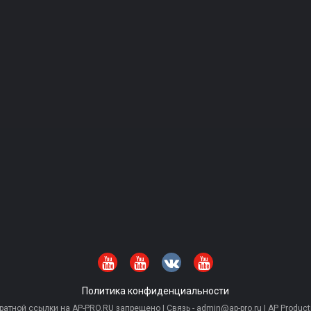
Политика конфиденциальности
тной ссылки на AP-PRO.RU запрещено | Связь - admin@ap-pro.ru | AP Producti