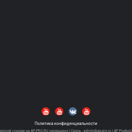
Политика конфиденциальности
тной ссылки на AP-PRO.RU запрещено | Связь - admin@ap-pro.ru | AP Producti