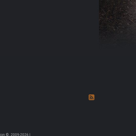
on ©, 2009-2026 |