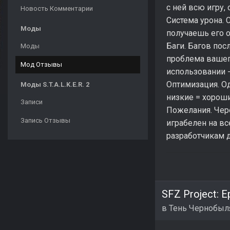
с ней всю игру, 
Новость Комментарии
Система урона. 
Моды
получаешь его о
Баги. Багов пос
Моды
проблема вашего
Мод Отзывы
использовании 
Оптимизация. О
Моды S.T.A.L.K.E.R. 2
низкие = хороши
Записи
Пожелания. Чере
Запись Отзывы
играбелен на вс
разработчикам 
SFZ Project: E
в
Тень Чернобыл