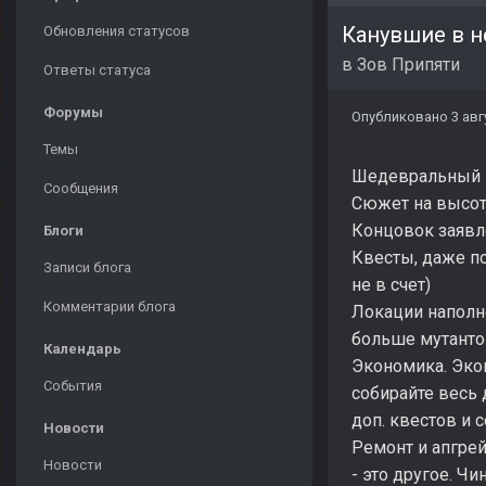
Канувшие в 
Обновления статусов
в
Зов Припяти
Ответы статуса
Форумы
Опубликовано
3 авг
Темы
Шедевральный м
Сообщения
Сюжет на высот
Концовок заявле
Блоги
Квесты, даже п
Записи блога
не в счет)
Комментарии блога
Локации наполн
больше мутанто
Календарь
Экономика. Экон
События
собирайте весь 
доп. квестов и 
Новости
Ремонт и апгрей
Новости
- это другое. Ч