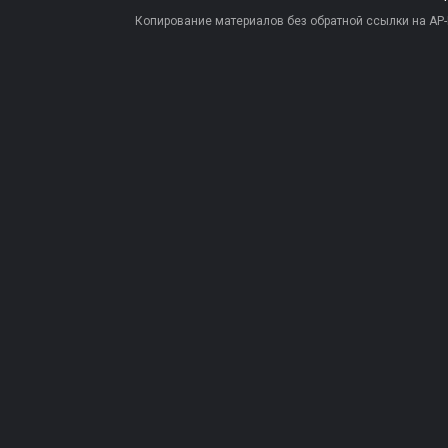
Копирование материалов без обратной ссылки на AP-PR