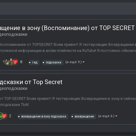
ащение в зону (Воспоминание) от TOP SECRET
деоподсказки
Воспоминание от TOPSECRET Всем привет! Я тестировщик Возвращение 
полезной информации в моём плейлисте на RuTube! Я постоянно обновля
8
(и ещё 9 )
гид
подсказки
дсказки от Top Secret
деоподсказки
от TOP SECRET Всем привет! Я тестировщик Возвращение в зону и сейч
 подсказки ТЫК
2
(и ещё 6 )
возвращение в зону подсказки
возвращение