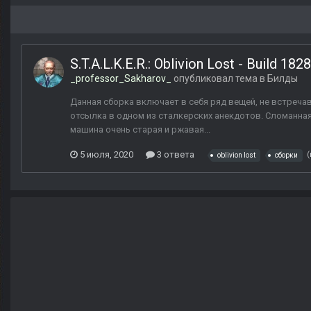
S.T.A.L.K.E.R.: Oblivion Lost - Build 182
_professor_Sakharov_
опубликовал тема в
Билды
Данная сборка включает в себя ряд вещей, не встречав
отсылка в одном из сталкерских анекдотов. Сломанная
машина очень старая и ржавая...
5 июля, 2020
3 ответа
(
oblivion lost
сборки