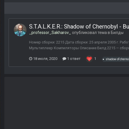
S.T.A.L.K.E.R.: Shadow of Chernobyl - B
_professor_Sakharov_
опубликовал тема в
Билды
Номер сборки: 2215 Дата сборки: 25 апреля 2005 г. Ра
Мультиплеер Компиляторы Описание Билд 2215 — сборка
18 июля, 2020
1 ответ
1
shadow of cherno