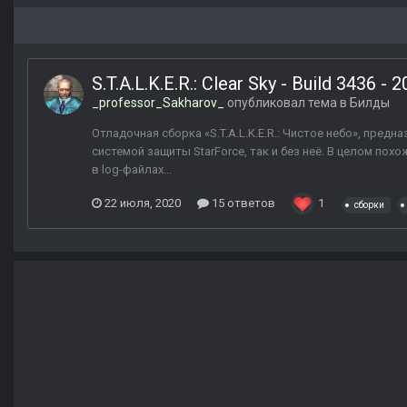
S.T.A.L.K.E.R.: Clear Sky - Build 3436 - 
_professor_Sakharov_
опубликовал тема в
Билды
Отладочная сборка «S.T.A.L.K.E.R.: Чистое небо», пред
системой защиты StarForce, так и без неё. В целом по
в log-файлах...
22 июля, 2020
15 ответов
1
сборки