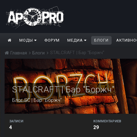
МОДЫ
ФОРУМ
МЕДИА
БЛОГИ
АКТИВНО
STALCRAFT | Бар "Боржч"
Главная
Блоги
STALCRAFT | Бар "Боржч"
Блог
SC | Бар "Боржч"
ЗАПИСИ
КОММЕНТАРИЕВ
4
29