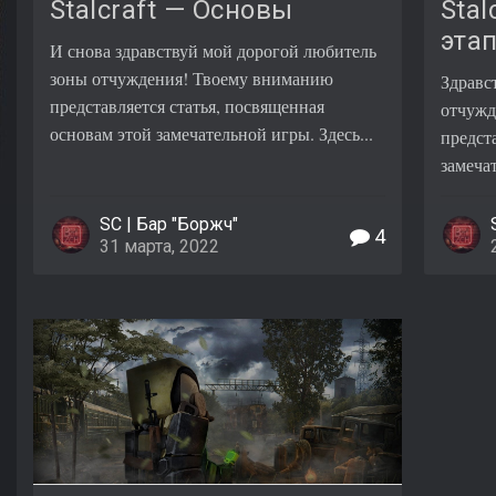
Stalcraft — Основы
Stal
эта
И снова здравствуй мой дорогой любитель
зоны отчуждения! Твоему вниманию
Здравс
представляется статья, посвященная
отчужд
основам этой замечательной игры. Здесь...
предст
замеча
SC | Бар "Боржч"
4
31 марта, 2022