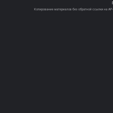
Копирование материалов без обратной ссылки на AP-PR