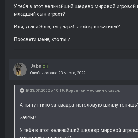
У тебя в этот величайший шедевр мировой игровой 
младший сын играет?
Или, упаси Зона, ты разраб этой кринжатины?
Просвети меня, кто ты
?
Jabs
1
Опубликовано
23 марта, 2022
В 23.03.2022 в 10:19,
Коренной москвич
сказал:
А ты тут типо за квадратноголовую шкилу топишь
Зачем?
У тебя в этот величайший шедевр мировой игров
младший сын играет?