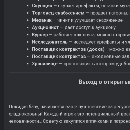
Скупщик
— скупает артефакты, останки мута
Торговец снабжением
— продает патроны, а
Механик
— чинит и улучшает снаряжение
Аукционист
— дает доступ к аукциону
Курьер
— работает как почта, можно отправ
Исследователь
— исследует артефакты и у
Поставщик контрактов (доска)
—можно вз
Поставщик контрактов
— ежедневные задан
Хранилище
— просто ящик в котором удобн
Выход о открыты
Покидая базу, начинается ваше путешествие за ресурс
хладнокровны! Каждый игрок это потенциальный враг 
человечности… Советую закупится аптечками и патрона