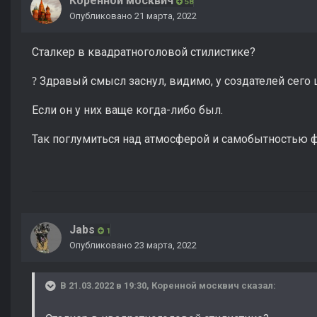
Коренной москвич
58
Опубликовано
21 марта, 2022
Сталкер в квадратноголовой стилистике?
Здравый смысл заснул, видимо, у создателей сего
?
Если он у них ваще когда-либо был.
Так поглумиться над атмосферой и самобытностью ф
Jabs
1
Опубликовано
23 марта, 2022
В 21.03.2022 в 19:30,
Коренной москвич
сказал: