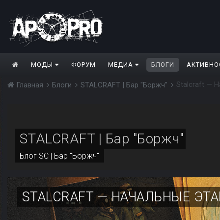
МОДЫ
ФОРУМ
МЕДИА
БЛОГИ
АКТИВНО
Stalcraft — 
Главная
Блоги
STALCRAFT | Бар "Боржч"
STALCRAFT | Бар "Боржч"
Блог
SC | Бар "Боржч"
STALCRAFT — НАЧАЛЬНЫЕ ЭТ