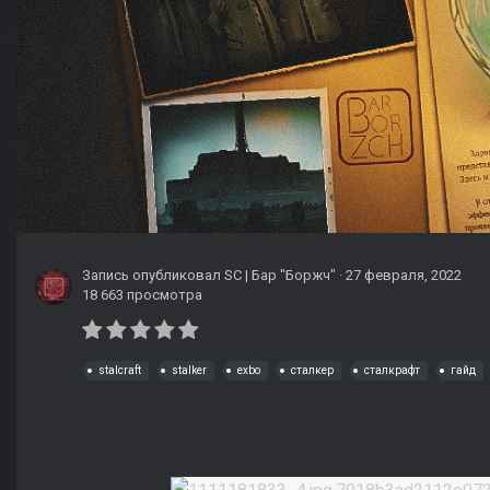
Запись опубликовал
SC | Бар "Боржч"
·
27 февраля, 2022
18 663 просмотра
stalcraft
stalker
exbo
сталкер
сталкрафт
гайд