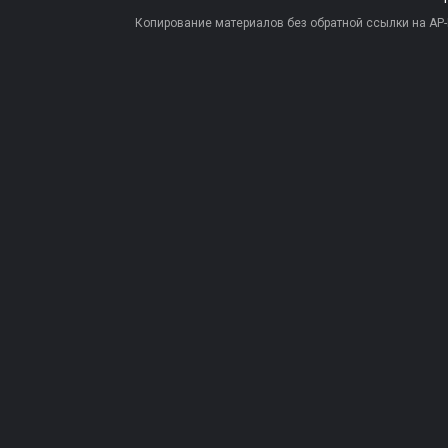
Копирование материалов без обратной ссылки на AP-PR