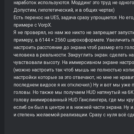
наработок используются. Моддинг это труд не одного
Допустим, гипотетический, и в общих чертах)
Есть перенос на UE5, задача сразу упрощается. Но его
примере с VorpX.
Я не проверял, но нам же никто не запрещает запусти
примеру, в 6144 × 2560 широкоформате. Увеличить п
настроить расстояние до экрана чтоб размер его го
человека в реальности. Закруглить экран. сделать на
чувствовали высоту. На иммерсивном экране настро
(можно настроить так чтоб мышь не полностью копи
настройки которые за это отвечают, но мне не нравит
последнем видосе я их отключил.) Ну и вот мы уже
головы. Но также мы получаем HUD натянутый на 6К.
голову анимированный HUD Ганслингера, где мы крут
еслиб он был в центре и в нижней части экрана. Ну и
и степень желаемой реализации. Сразу с нуля всё сде