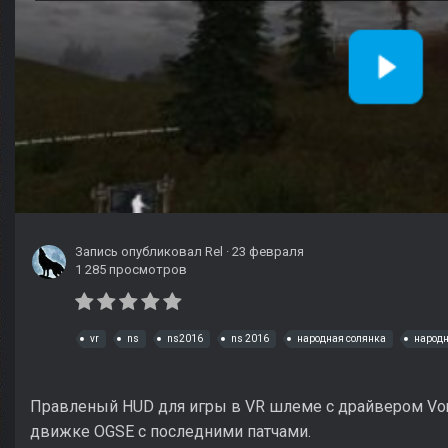
Запись опубликовал
Rel
·
23 февраля
1 285 просмотров
vr
ns
ns2016
ns 2016
народная солянка
народн
Правленый HUD для игры в VR шлеме с драйвером VorpX. 
движке OGSE с последними патчами.