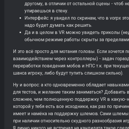
другому, в отличии от остальной сцены - чтоб не
упираешься в стену.
Интерфейс: я увидел по скринам, что в vorpx это
надо будет думать как решить.
Да и в целом в VR можно увидеть приколы (нед
обычном режиме работы скрыты за пределами эк
И это всё просто для мотания головы. Если хочется 
взаимодействием через контроллеры) - задач горазд
переработки поведения мобов и НПС т.к. при текущей
шанса игроку, либо будут тупить слишком сильно).
Ну и вопрос: а кто одновременно обладает навыками
для тестов, и желание таким заниматься? Добавить
сложнее, чем полноценную поддержку VR в какую-нить
которой у тебя есть все исходники, как раз по причин
имеет и намёка на поддержку шлемов. Сами шлемы 
при наличии относительно скудного разнообразия игр,
Я лично никого не встречал на кандидата такое сдела