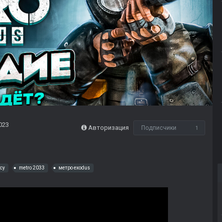
023
Авторизация
Подписчики
1
acy
metro 2033
метро exodus