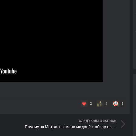
2
1
3
СЛЕДУЮЩАЯ ЗАПИСЬ
Почему на Метро так мало модов? + обзор вышедших