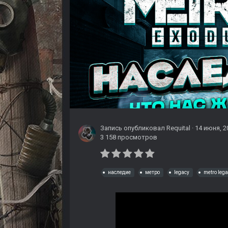
Запись опубликовал
Requital
·
14 июня, 2
3 158 просмотров
наследие
метро
legacy
metro leg