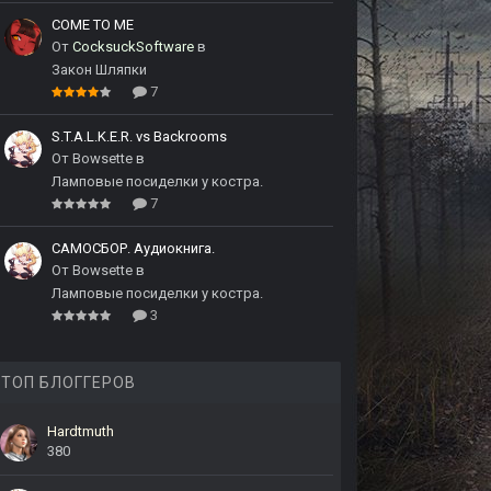
COME TO ME
От
CocksuckSoftware
в
Закон Шляпки
7
S.T.A.L.K.E.R. vs Backrooms
От
Bowsette
в
Ламповые посиделки у костра.
7
САМОСБОР. Аудиокнига.
От
Bowsette
в
Ламповые посиделки у костра.
3
ТОП БЛОГГЕРОВ
Hardtmuth
380