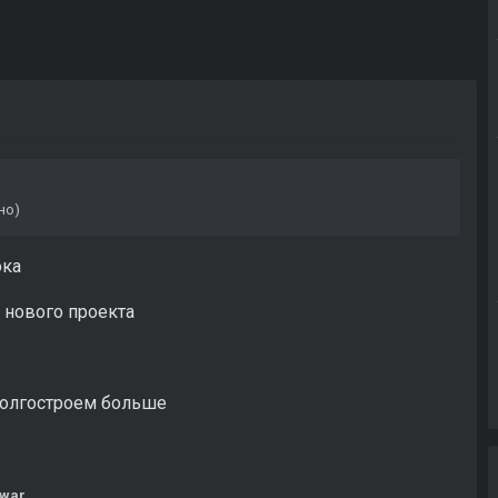
но)
ока
я нового проекта
долгостроем больше
war