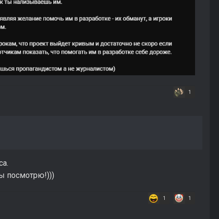
1
са.
ы посмотрю!)))
1
1