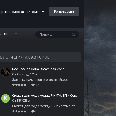
Регистрация
арегистрированы? Войти
БОЛЬШЕ
БЛОГИ ДРУГИХ АВТОРОВ
Бесшовная Зона | Seamless Zone
От
Grizzly_RPA
в
Заметки начинающего модмейкера
12
Сюжет для мода между ЧН/ТЧ/ЗП и Сердцем Чернобыля
От
KRYZE
в
Сюжет для мода между 1 и 2 частью сталкера
0