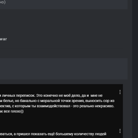
но)
war