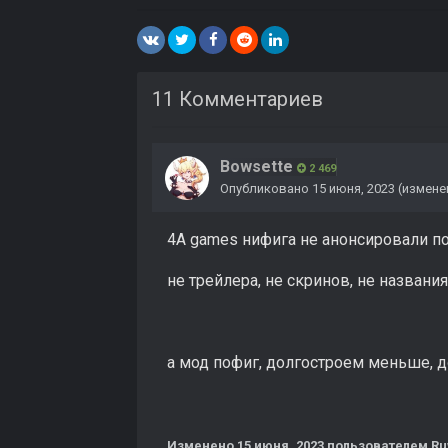
11 Комментариев
Bowsette
2 469
Опубликовано
15 июня, 2023
(измене
4A games нифига не анонсировали п
не трейлера, не скринов, не названи
а мод пофиг, долгостроем меньше, 
Изменено
15 июня, 2023
пользователем Ru