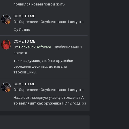
появился новый повод жить
COME TO ME
От
Supremeee
·
Опубликовано
1 августа
Фу Ладно
COME TO ME
От
CocksuckSoftware
·
Опубликовано
1
августа
так и задумано, люблю оружейки
середины десятых, до навала
тарковщины.
COME TO ME
От
Supremeee
·
Опубликовано
1 августа
Надеюсь лазерную указку отредачат А
то выглядит как оружейка НС 12 года, хз