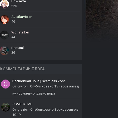
Bowsette
225
AziatkaVictor
46
Wolfstalker
44
Requital
36
КОММЕНТАРИИ БЛОГА
Бесшовная Зона | Seamless Zone
От
cryiron
·
Опубликовано
15 часов назад
ну нормально, давно пора
COME TO ME
От
grazier
·
Опубликовано
Воскресенье в
10:19