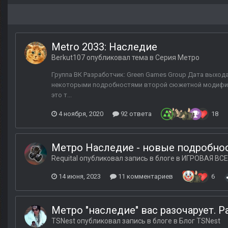
Metro 2033: Наследие
Berkut107
опубликовал тема в
Серия Метро
Группа ВК Разработчик: Green Games Group Дата выход
некоторыми подробностями второй сюжетной модификац
это т...
4 ноября, 2020
92 ответа
18
Метро Наследие - новые подробно
Requital
опубликовал запись в блоге в
ИГРОВАЯ ВСЕ
14 июня, 2023
11 комментариев
6
Метро "наследие" вас разочарует. 
TSNest
опубликовал запись в блоге в
Блог TSNest