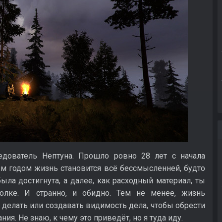
едователь Нептуна. Прошло ровно 28 лет с начала
ым годом жизнь становится всё бессмысленней, будто
ыла достигнута, а далее, как расходный материал, ты
лке. И странно, и обидно. Тем не менее, жизнь
 делать или создавать видимость дела, чтобы обрести
ия. Не знаю, к чему это приведёт, но я туда иду.