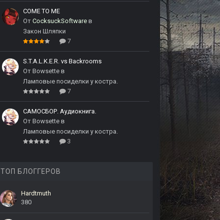
COME TO ME
От
CocksuckSoftware
в
Закон Шляпки
7
S.T.A.L.K.E.R. vs Backrooms
От
Bowsette
в
Ламповые посиделки у костра.
7
САМОСБОР. Аудиокнига.
От
Bowsette
в
Ламповые посиделки у костра.
3
ТОП БЛОГГЕРОВ
Hardtmuth
380