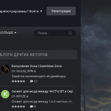
Регистрация
арегистрированы? Войти
БОЛЬШЕ
БЛОГИ ДРУГИХ АВТОРОВ
Бесшовная Зона | Seamless Zone
От
Grizzly_RPA
в
Заметки начинающего модмейкера
12
Сюжет для мода между ЧН/ТЧ/ЗП и Сердцем Чернобыля
От
KRYZE
в
Сюжет для мода между 1 и 2 частью сталкера
0