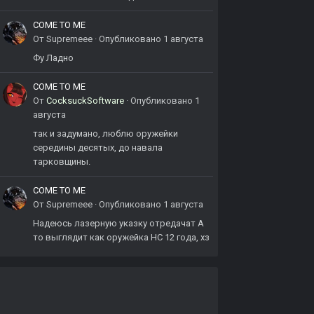
COME TO ME
От
Supremeee
·
Опубликовано
1 августа
Фу Ладно
COME TO ME
От
CocksuckSoftware
·
Опубликовано
1
августа
так и задумано, люблю оружейки
середины десятых, до навала
тарковщины.
COME TO ME
От
Supremeee
·
Опубликовано
1 августа
Надеюсь лазерную указку отредачат А
то выглядит как оружейка НС 12 года, хз