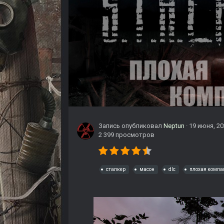
Запись опубликовал
Neptun
·
19 июня, 2
2 399 просмотров
сталкер
масон
dlc
плохая компа