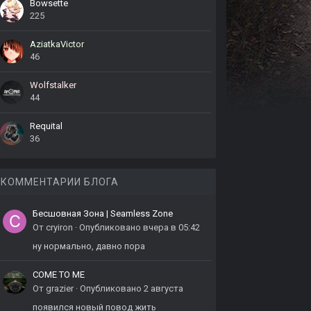
Bowsette
225
AziatkaVictor
46
Wolfstalker
44
Requital
36
КОММЕНТАРИИ БЛОГА
Бесшовная Зона | Seamless Zone
От
cryiron
·
Опубликовано
вчера в 05:42
ну нормально, давно пора
COME TO ME
От
grazier
·
Опубликовано
2 августа
появился новый повод жить