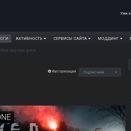
Уже з
ЛОГИ
АКТИВНОСТЬ
СЕРВИСЫ САЙТА
МОДДИНГ
ther day has gone
Авторизация
Подписчики
4
ONE