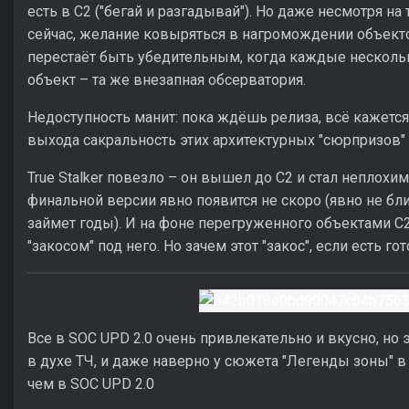
есть в С2 ("бегай и разгадывай"). Но даже несмотря на 
сейчас, желание ковыряться в нагромождении объектов.
перестаёт быть убедительным, когда каждые несколь
объект – та же внезапная обсерватория.
Недоступность манит: пока ждёшь релиза, всё кажетс
выхода сакральность этих архитектурных "сюрпризов" 
True Stalker повезло – он вышел до С2 и стал неплохим
финальной версии явно появится не скоро (явно не б
займет годы). И на фоне перегруженного объектами С
"закосом" под него. Но зачем этот "закос", если есть 
Все в SOC UPD 2.0 очень привлекательно и вкусно, но 
в духе ТЧ, и даже наверно у сюжета "Легенды зоны" 
чем в SOC UPD 2.0