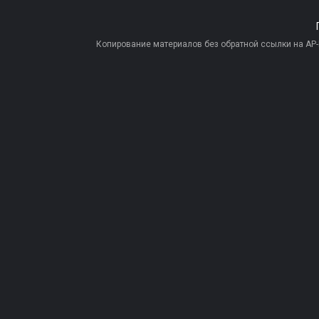
Копирование материалов без обратной ссылки на AP-PR