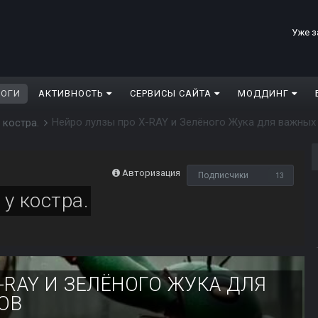
Уже з
ЛОГИ
АКТИВНОСТЬ
СЕРВИСЫ САЙТА
МОДДИНГ
Нейро лулзы про X-RAY и Зелёного Жука для важных
 костра.
Авторизация
Подписчики
13
у костра.
-RAY И ЗЕЛЁНОГО ЖУКА ДЛЯ
ОВ