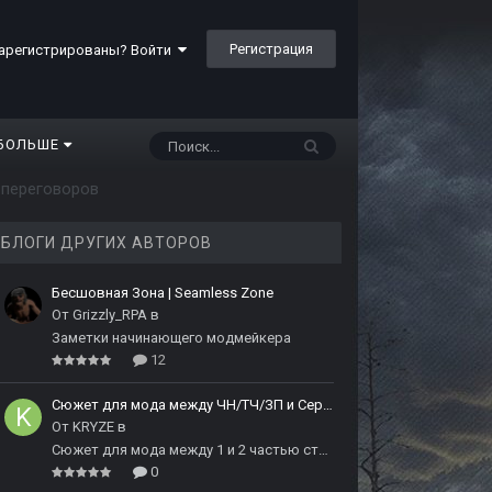
Регистрация
арегистрированы? Войти
БОЛЬШЕ
 переговоров
БЛОГИ ДРУГИХ АВТОРОВ
Бесшовная Зона | Seamless Zone
От
Grizzly_RPA
в
Заметки начинающего модмейкера
12
Сюжет для мода между ЧН/ТЧ/ЗП и Сердцем Чернобыля
От
KRYZE
в
Сюжет для мода между 1 и 2 частью сталкера
0