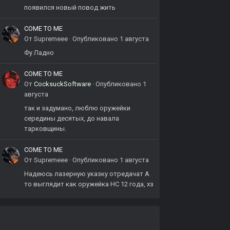
появился новый повод жить
COME TO ME
От
Supremeee
·
Опубликовано
1 августа
Фу Ладно
COME TO ME
От
CocksuckSoftware
·
Опубликовано
1
августа
так и задумано, люблю оружейки
середины десятых, до навала
тарковщины.
COME TO ME
От
Supremeee
·
Опубликовано
1 августа
Надеюсь лазерную указку отредачат А
то выглядит как оружейка НС 12 года, хз