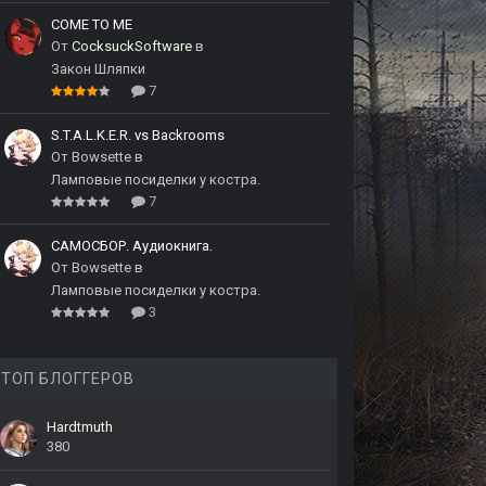
COME TO ME
От
CocksuckSoftware
в
Закон Шляпки
7
S.T.A.L.K.E.R. vs Backrooms
От
Bowsette
в
Ламповые посиделки у костра.
7
САМОСБОР. Аудиокнига.
От
Bowsette
в
Ламповые посиделки у костра.
3
ТОП БЛОГГЕРОВ
Hardtmuth
380