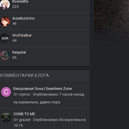
Bowsette
225
AziatkaVictor
46
Wolfstalker
44
Requital
36
КОММЕНТАРИИ БЛОГА
Бесшовная Зона | Seamless Zone
От
cryiron
·
Опубликовано
7 часов назад
ну нормально, давно пора
COME TO ME
От
grazier
·
Опубликовано
Воскресенье в
10:19