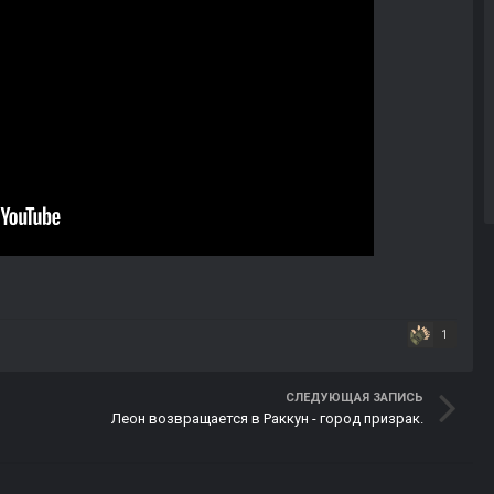
1
СЛЕДУЮЩАЯ ЗАПИСЬ
Леон возвращается в Раккун - город призрак.