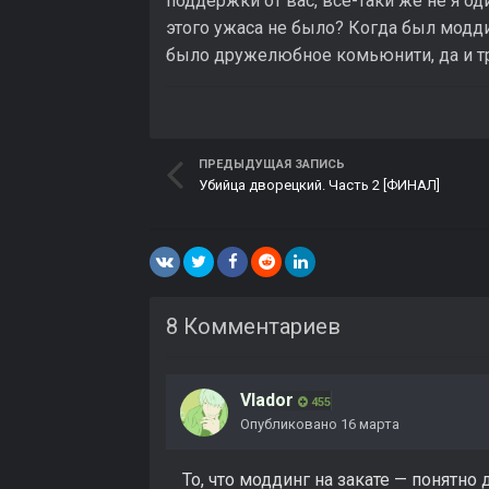
поддержки от вас, все-таки же не я од
этого ужаса не было? Когда был модд
было дружелюбное комьюнити, да и тр
ПРЕДЫДУЩАЯ ЗАПИСЬ
Убийца дворецкий. Часть 2 [ФИНАЛ]
8 Комментариев
Vlador
455
Опубликовано
16 марта
То, что моддинг на закате — понятно