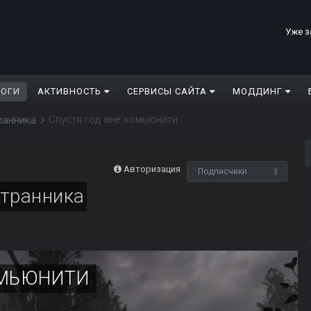
Уже з
ЛОГИ
АКТИВНОСТЬ
СЕРВИСЫ САЙТА
МОДДИНГ
Спустя год вне комьюнити
ранника
Авторизация
Подписчики
3
Странника
ОМЬЮНИТИ