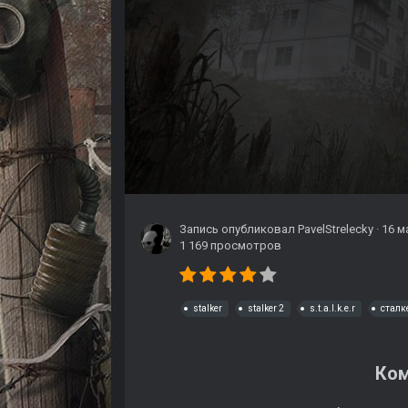
Запись опубликовал
PavelStrelecky
·
16 м
1 169 просмотров
stalker
stalker 2
s.t.a.l.k.e.r
сталк
Ком