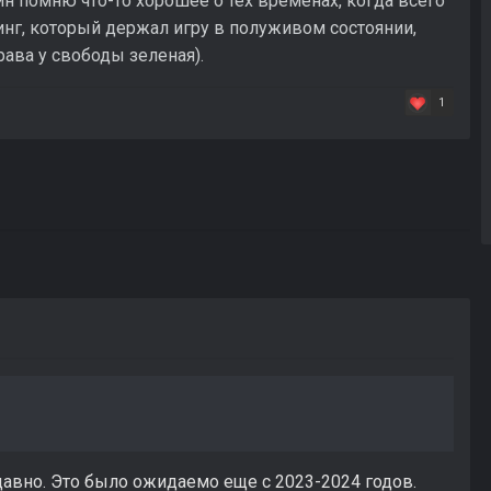
ин помню что-то хорошее о тех временах, когда всего
инг, который держал игру в полуживом состоянии,
ава у свободы зеленая).
1
 давно. Это было ожидаемо еще с 2023-2024 годов.