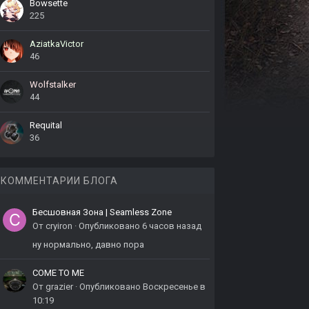
Bowsette
225
AziatkaVictor
46
Wolfstalker
44
Requital
36
КОММЕНТАРИИ БЛОГА
Бесшовная Зона | Seamless Zone
От
cryiron
·
Опубликовано
6 часов назад
ну нормально, давно пора
COME TO ME
От
grazier
·
Опубликовано
Воскресенье в
10:19