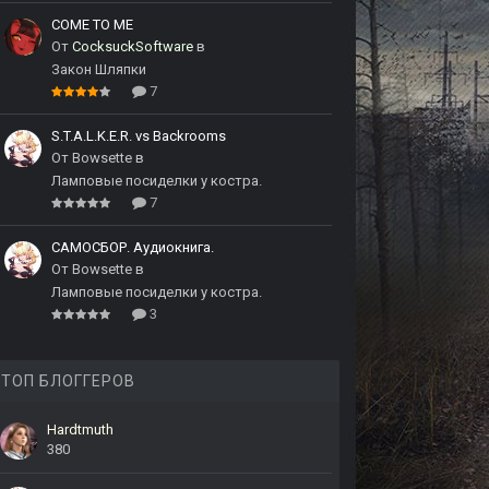
COME TO ME
От
CocksuckSoftware
в
Закон Шляпки
7
S.T.A.L.K.E.R. vs Backrooms
От
Bowsette
в
Ламповые посиделки у костра.
7
САМОСБОР. Аудиокнига.
От
Bowsette
в
Ламповые посиделки у костра.
3
ТОП БЛОГГЕРОВ
Hardtmuth
380