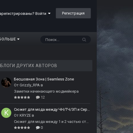
Регистрация
арегистрированы? Войти
БОЛЬШЕ
БЛОГИ ДРУГИХ АВТОРОВ
Бесшовная Зона | Seamless Zone
От
Grizzly_RPA
в
Заметки начинающего модмейкера
12
Сюжет для мода между ЧН/ТЧ/ЗП и Сердцем Чернобыля
От
KRYZE
в
Сюжет для мода между 1 и 2 частью сталкера
0