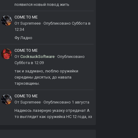
появился новый повод жить
COME TO ME
От
Supremeee
·
Опубликовано
Суббота в
12:34
Фу Ладно
COME TO ME
От
CocksuckSoftware
·
Опубликовано
Суббота в 12:09
так и задумано, люблю оружейки
середины десятых, до навала
тарковщины.
COME TO ME
От
Supremeee
·
Опубликовано
1 августа
Надеюсь лазерную указку отредачат А
то выглядит как оружейка НС 12 года, хз