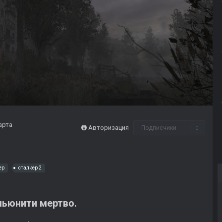
арта
Авторизация
Подписчики
0
ер
сталкер 2
ьюнити мертво.