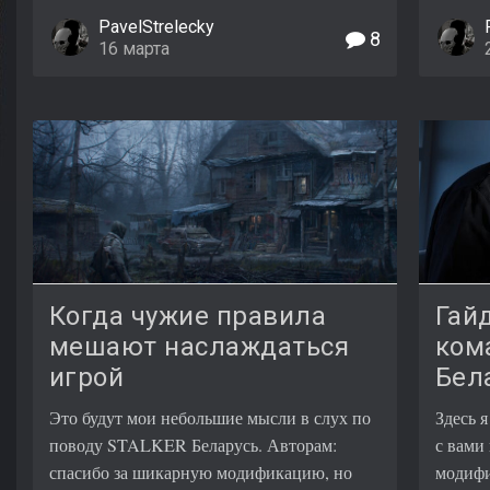
PavelStrelecky
8
16 марта
Когда чужие правила
Гай
мешают наслаждаться
кома
игрой
Бел
Это будут мои небольшие мысли в слух по
Здесь 
поводу STALKER Беларусь. Авторам:
с вами
спасибо за шикарную модификацию, но
модифи