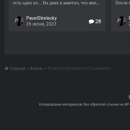
есть одно но... На днях я заметил, что мне...
После б
PavelStrelecky
28
26 июня, 2023
Комната Безликого Странника
Главная
Блоги
Копирование материалов без обратной ссылки на AP-PR