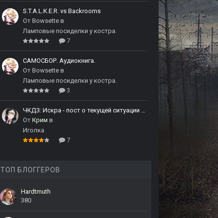
S.T.A.L.K.E.R. vs Backrooms
От
Bowsette
в
Ламповые посиделки у костра.
7
САМОСБОР. Аудиокнига.
От
Bowsette
в
Ламповые посиделки у костра.
3
ЧКДЗ: Искра - пост о текущей ситуации и с извинениями
От
Крим
в
Иголка
7
ТОП БЛОГГЕРОВ
Hardtmuth
380