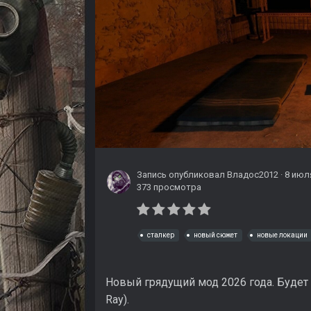
Запись опубликовал
Владос2012
·
8 июл
373 просмотра
сталкер
новый сюжет
новые локации
Новый грядущий мод 2026 года. Будет 
Ray).