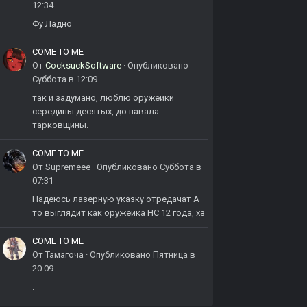
12:34
Фу Ладно
COME TO ME
От
CocksuckSoftware
·
Опубликовано
Суббота в 12:09
так и задумано, люблю оружейки
середины десятых, до навала
тарковщины.
COME TO ME
От
Supremeee
·
Опубликовано
Суббота в
07:31
Надеюсь лазерную указку отредачат А
то выглядит как оружейка НС 12 года, хз
COME TO ME
От
Тамагоча
·
Опубликовано
Пятница в
20:09
.