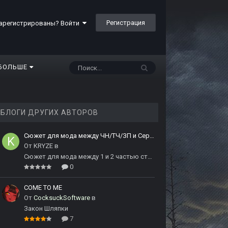
Регистрация
арегистрированы? Войти
БОЛЬШЕ
БЛОГИ ДРУГИХ АВТОРОВ
Сюжет для мода между ЧН/ТЧ/ЗП и Сердцем Чернобыля
От
KRYZE
в
Сюжет для мода между 1 и 2 частью сталкера
0
COME TO ME
От
CocksuckSoftware
в
Закон Шляпки
7