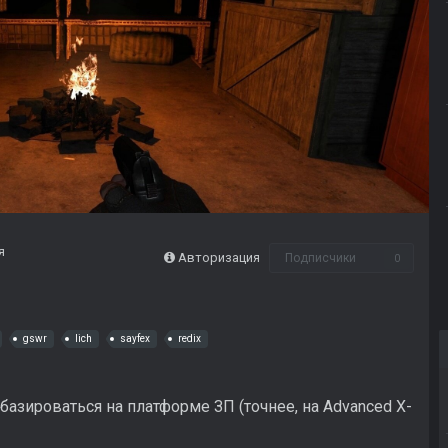
я
Авторизация
Подписчики
0
gswr
lich
sayfex
redix
базироваться на платформе ЗП (точнее, на Advanced X-