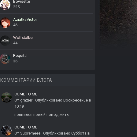
Bowsette
225
AziatkaVictor
46
Wolfstalker
44
Requital
36
КОММЕНТАРИИ БЛОГА
COME TO ME
От
grazier
·
Опубликовано
Воскресенье в
10:19
появился новый повод жить
COME TO ME
От
Supremeee
·
Опубликовано
Суббота в