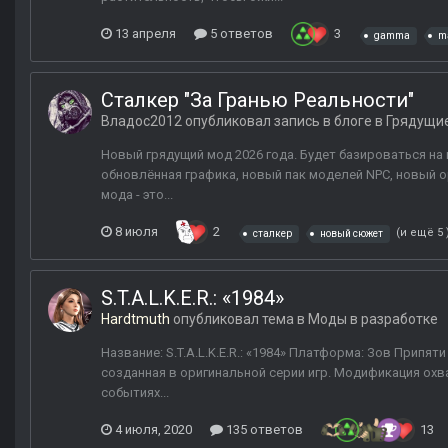
13 апреля
5 ответов
3
gamma
m
Сталкер "За Гранью Реальности"
Владос2012
опубликовал запись в блоге в
Грядущие
Новый грядущий мод 2026 года. Будет базироваться на 
обновлённая графика, новый пак моделей NPC, новый о
мода - это...
8 июля
2
(и ещё 5 
сталкер
новый сюжет
S.T.A.L.K.E.R.: «1984»
Hardtmuth
опубликовал тема в
Моды в разработке
Название: S.T.A.L.K.E.R.: «1984» Платформа: Зов Припяти
созданная в оригинальной серии игр. Модификация охв
событиях...
4 июля, 2020
135 ответов
13