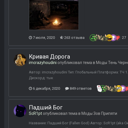
7 июля, 2020
263 отзыва
27
Кривая Дорога
imcrazyhoudini
опубликовал тема в
Моды Тень Черн
Автор: imcrazyhoudini Тип: Глобальный Платформа: ТЧ 1.
Дискорд: тык
6 декабря, 2020
849 ответов
Падший Бог
ScR1pt
опубликовал тема в
Моды Зов Припяти
Название: Падший Бог (Fallen God) Автор: ScR1pt (aka 