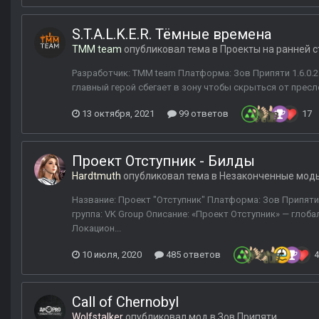
S.T.A.L.K.E.R. Тёмные времена
TMM team
опубликовал тема в
Проекты на ранней 
Разработчик: TMM team Платформа: Зов Припяти 1.6.0.2
главный герой сбегает в зону чтобы скрыться от пресле
13 октября, 2021
99 ответов
17
Проект Отступник - Билды
Hardtmuth
опубликовал тема в
Незаконченные мод
Название: Проект "Отступник" Платформа: Зов Припяти |
группа: VK Group Описание: «Проект Отступник» — гло
Локацион...
10 июля, 2020
485 ответов
4
Call of Chernobyl
Wolfstalker
опубликовал мод в
Зов Припяти