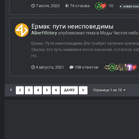
7 июля, 2020
74 отзыва
10
новая кон
Ермак: пути неисповедимы
AlbertVIctory
опубликовал тема в
Моды Чистое небо
Ермак: Пути неисповедимы [Не требует наличия оригина
Свалку. Его путь наемника почти закончен, осталось з
Но...
4 августа, 2021
108 ответов
Страница 1 из 10
1
2
3
4
5
6
ДАЛЕЕ