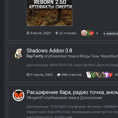
4 июля, 2020
22 отзыва
4
новый с
Shadows Addon 0.8
RayTwitty
опубликовал тема в
Моды Тень Чернобыл
Дата выхода: 08.06.2019 (0.8, major-update) Дата последн
31 июля, 2020
998 ответов
4
Расширение бара, радио точка, ано
VAsgen97
опубликовал тема в
Дополнения
Дата выхода: 13.04.2026 Платформа: Anomaly / GAMMA
территорию Бара (Росток), превращая ранее пустые п
растительность, чтобы ожи...