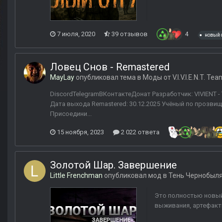
7 июля, 2020
39 отзывов
4
новый 
Ловец Снов - Remastered
MayLay
опубликовал тема в
Моды от V.I.V.I.E.N.T. Tea
DiscordTelegramВКонтактеДонат Разработчик: VIVIENT 
Дата выхода Remastered: 30.12.2025 Учёный по прозвищ
Присоедини...
15 ноября, 2023
2 022 ответа
Золотой Шар. Завершение
Little Frenchman
опубликовал мод в
Тень Чернобыл
Это полностью новый
выживания, артефакт