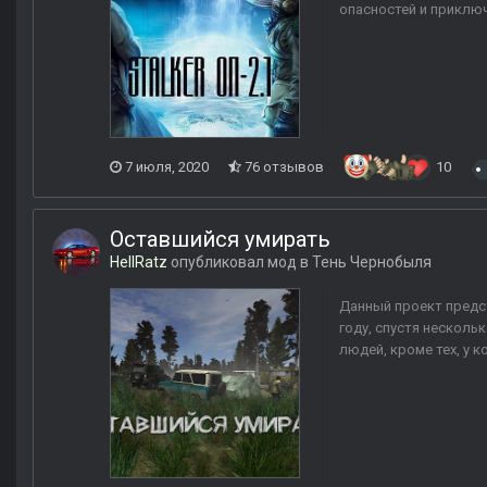
опасностей и приключ
7 июля, 2020
76 отзывов
10
Оставшийся умирать
HellRatz
опубликовал мод в
Тень Чернобыля
Данный проект предст
году, спустя нескол
людей, кроме тех, у к