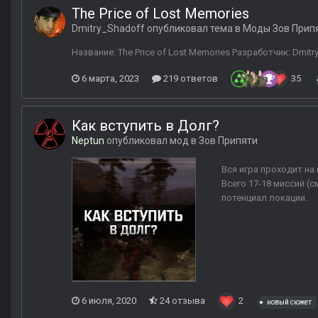
The Price of Lost Memories
Dmitry_Shadoff
опубликовал тема в
Моды Зов Прип
Название: The Price of Lost Memories Разработчик: Dmit
6 марта, 2023
219 ответов
35
Как вступить в Долг?
Neptun
опубликовал мод в
Зов Припяти
Вся игра проходит на 
Всего 17-18 миссий (
потенциал локации.
6 июля, 2020
24 отзыва
2
новый сюжет