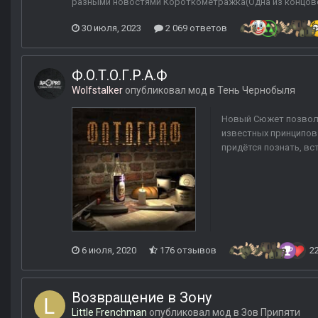
разными новостями Короткометражка(Одна из концов
30 июля, 2023
2 069 ответов
Ф.О.Т.О.Г.Р.А.Ф
Wolfstalker
опубликовал мод в
Тень Чернобыля
Новый Сюжет позволит
известных принципов 
придётся познать, вс
6 июля, 2020
176 отзывов
2
Возвращение в Зону
Little Frenchman
опубликовал мод в
Зов Припяти