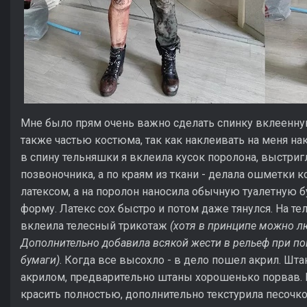
Мне было прям очень важно сделать спинку вклеенную
также частью костюма, так как наклеивать на меня на
в спину тельняшки я вклеила кусок поролона, выстри
позвоночника, а по краям из ткани - делала ошметки 
латексом, а на поролон наносила обычную туалетную б
форму. Латекс сох быстро и потом даже тянулся. На т
вклеила телесный трикотаж
(хотя в принципе можно лю
Дополнительно добавила всякой жести в рельеф при пом
бумаги)
. Когда все высохло - в дело пошел акрил. Шт
акрилом, предварительно штаны хорошенько порвав. 
красить полностью, дополнительно текстурила песочк