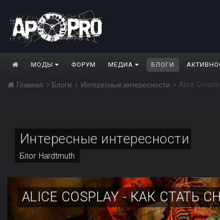
МОДЫ
ФОРУМ
МЕДИА
БЛОГИ
АКТИВНО
Alice Cospl
Главная
Блоги
Интересные интересности
Интересные интересности
Блог
Hardtmuth
ALICE COSPLAY - КАК СТАТЬ 