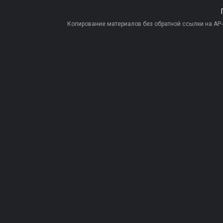
Копирование материалов без обратной ссылки на AP-PR