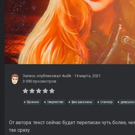
Запись опубликовал
4udik
·
14 марта, 2021
3 090 просмотров
бусинки
творчество
фан-рассказы
сталкер
девушка 
От автора: текст сейчас будет переписан чуть более, ч
так сразу.