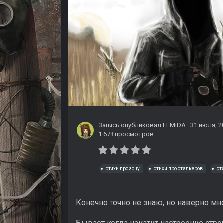
Запись опубликовал
LEMiDA
·
31 июля, 2
1 678 просмотров
стихи про зону
стихи про сталкеров
ст
Конечно точно не знаю, но наверно мно
Бывает когда накатит настроение стро