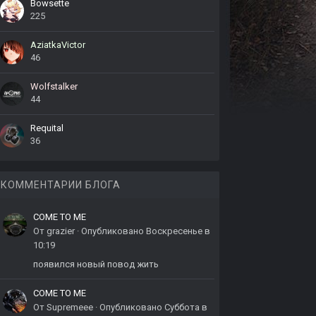
Bowsette
225
AziatkaVictor
46
Wolfstalker
44
Requital
36
КОММЕНТАРИИ БЛОГА
COME TO ME
От
grazier
·
Опубликовано
Воскресенье в
10:19
появился новый повод жить
COME TO ME
От
Supremeee
·
Опубликовано
Суббота в