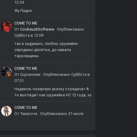
12:34
Фу Ладно
COME TO ME
От
CocksuckSoftware
·
Опубликовано
Суббота в 12:09
так и задумано, люблю оружейки
середины десятых, до навала
тарковщины.
COME TO ME
От
Supremeee
·
Опубликовано
Суббота в
07:31
Надеюсь лазерную указку отредачат А
то выглядит как оружейка НС 12 года, хз
COME TO ME
От
Тамагоча
·
Опубликовано
31 июля
.