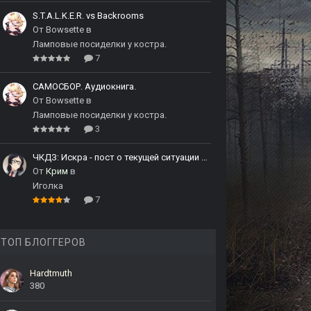
S.T.A.L.K.E.R. vs Backrooms
От
Bowsette
в
Ламповые посиделки у костра.
7
САМОСБОР. Аудиокнига.
От
Bowsette
в
Ламповые посиделки у костра.
3
ЧКДЗ: Искра - пост о текущей ситуации и с извинениями
От
Крим
в
Иголка
7
ТОП БЛОГГЕРОВ
Hardtmuth
380