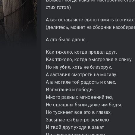
стих готов)
А вы оставляете свою память в стихах 
(делитесь, может на сборник насобира
А это было давно...
Как тяжело, когда предал друг,
Как тяжело, когда выстрелил в спину,
Но не убил, хоть не близорук,
А заставил смотреть на могилу.
А в могиле той радость и смех,
Испытания и победы,
Много разных мгновений тех,
Не страшны были даже им беды.
Но тускнеет все это в глазах,
Засыпается быстро землею
И твой друг уходя в закат
По-дурацки машет рукою.