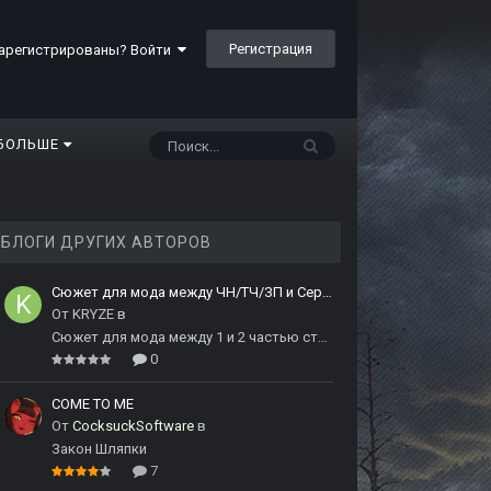
Регистрация
арегистрированы? Войти
БОЛЬШЕ
БЛОГИ ДРУГИХ АВТОРОВ
Сюжет для мода между ЧН/ТЧ/ЗП и Сердцем Чернобыля
От
KRYZE
в
Сюжет для мода между 1 и 2 частью сталкера
0
COME TO ME
От
CocksuckSoftware
в
Закон Шляпки
7