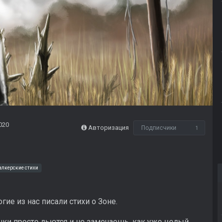
020
Авторизация
Подписчики
1
алкерские стихи
гие из нас писали стихи о Зоне.
чки просто льются и не замечаешь, как уже целый