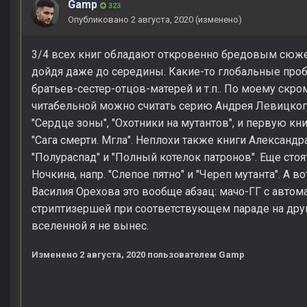
Gamp
323
Опубликовано
2 августа, 2020
(изменено)
3/4 всех книг обладают откровенно бредовым сюжет
дойдя даже до середины. Какие-то глобальные проб
братьев-сестер-отцов-матерей и т.п.. По моему ск
читабельной можно считать серию Андрея Левицкого
"Сердце зоны", "Охотники на мутантов", и первую к
"Сага смерти. Мгла". Неплохи также книги Александра
"Полураспад" и "Полный котелок патронов". Еще стоя
Ночкина, напр. "Слепое пятно" и "Череп мутанта". А в
Василия Орехова это вообще абзац: мачо-ГГ с автом
стриптизершей при соответствующем параде на друг
вселенной я не вынес.
Изменено
2 августа, 2020
пользователем Gamp