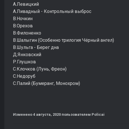
А.Левицкий
А.Ливадный - Контрольный выброс
В.Ночкин
В.Орехов
В.Филоненко
В.Шалыгин (Особенно трилогия Чёрный ангел)
В.Шульга - Берег дна
Д.Янковский
Р.Глушков
С.Клочков (Лунь, Фреон)
С.Недоруб
С.Палий (Бумеранг, Монохром)
Изменено
4 августа, 2020
пользователем Policai